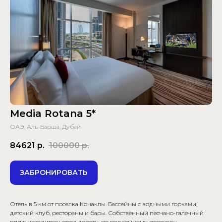
Media Rotana 5*
ОАЭ, Аль-Барша, Дубай
84621
р.
100000
р.
ЗАБРОНИРОВАТЬ
Отель в 5 км от поселка Конаклы. Бассейны с водными горками,
детский клуб, рестораны и бары. Собственный песчано-галечный
пляж находится через дорогу, по подземному переходу.