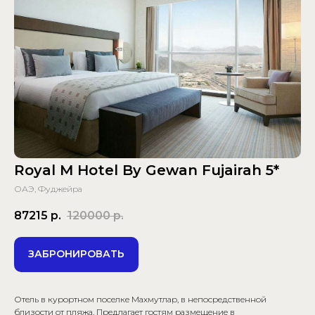
Royal M Hotel By Gewan Fujairah 5*
ОАЭ, Фуджейра
87215
р.
120000
р.
ЗАБРОНИРОВАТЬ
Отель в курортном поселке Махмутлар, в непосредственной
близости от пляжа. Предлагает гостям размещение в