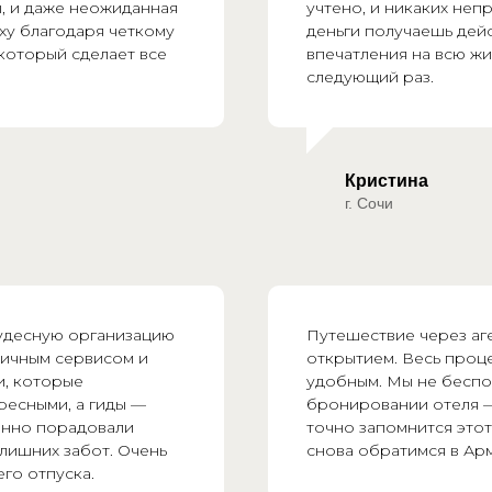
ы, и даже неожиданная
учтено, и никаких неп
ху благодаря четкому
деньги получаешь дей
который сделает все
впечатления на всю жи
следующий раз.
Кристина
г. Сочи
чудесную организацию
Путешествие через аг
личным сервисом и
открытием. Весь проце
и, которые
удобным. Мы не беспо
ресными, а гиды —
бронировании отеля —
енно порадовали
точно запомнится этот
лишних забот. Очень
снова обратимся в Арм
его отпуска.