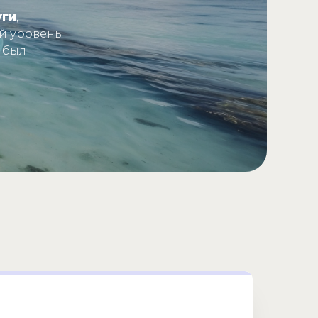
уги
,
й уровень
 был