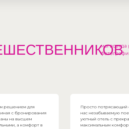
ЕШЕСТВЕННИКОВ
мы всегда 
фотографи
ым решением для
Просто потрясающий о
ачиная с бронирования
нас незабываемую пое
ваны на высшем
уютный отель с прекра
льными, а комфорт в
максимальным комфорт