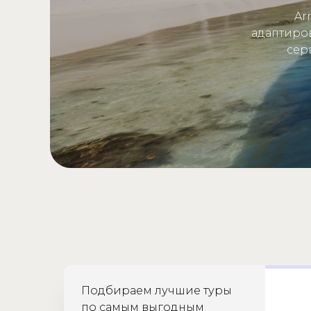
Ar
адаптиро
сер
Подбираем лучшие туры
по самым выгодным