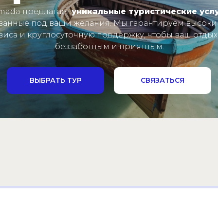
mada предлагает
уникальные туристические усл
ванные под ваши желания. Мы гарантируем высоки
виса и круглосуточную поддержку, чтобы ваш отдых
беззаботным и приятным.
ВЫБРАТЬ ТУР
СВЯЗАТЬСЯ