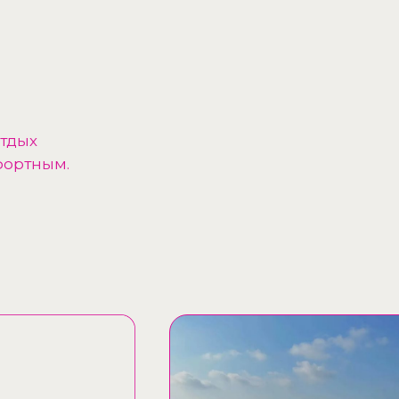
отдых
фортным.