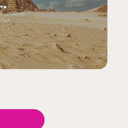
уги
,
й уровень
 был