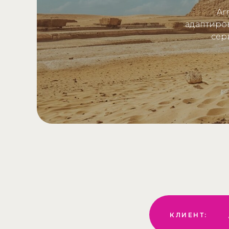
Ar
адаптиро
сер
КЛИЕНТ: